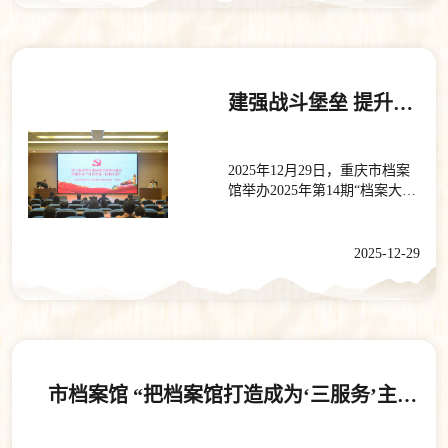
五五”开局之年。要深入学习贯
档案馆工作的批示精神，通报
彻习近平总书记视察重庆重要
了市档案馆2025年工作情况。
讲话重要指示精神和对档案工
离退休老同志们对市档案馆过
作的重要指示批示精神，持续
去一年工作取得的丰硕成果倍
落实市委主要领导对市档案馆
感振奋、深表欣慰，表示将继
建强战斗堡垒 提升党建质量——重庆市档案馆举办2025年第14期“档案大讲堂”
的指示要求，全面迭代“渝档向
续关心市档案馆的工作，继续
党·档建先锋”机关党建品牌，
支持档案事业发展。李小平向
深化“六型档案馆”建设，奋力
各位老同志致以新年问候和美
书写以高质量党建引领档案事
2025年12月29日，重庆市档案
好祝福，对离退休老同志为市
业高质量发展的新篇章。一是
馆举办2025年第14期“档案大讲
档案馆的默默付出和无私奉献
深化“政治型档案馆”建设，在
堂”，邀请重庆市委直属机关工
表示衷心感谢。李小平强调，
对党绝对忠诚上作表率。把学
委基层组织建设指导部部长邹
要深刻认识老干部工作的重要
好用好习近平总书记视察重庆
章明，为全馆干部职工作《深
2025-12-29
意义，认真落实党中央和市委
重要讲话重要指示精神和对档
入推进党支部标准化规范化建
关于老干部工作的各项部署要
案工作的重要指示批示精神作
设 积极争创“红岩先锋·四强支
求，进一步完善工作机制，用
为根本遵循，把对党忠诚、为
部”》专题讲座。邹章明深刻阐
心用情做好服务保障工作，让
党分忧、为党尽职、为民造福
述了建设“红岩先锋·四强支部”
老同志在政治上有荣誉感、组
作为根本政治担当。二是深化
的重要意义，详细说明了建设
织上有归属感、生活上有幸福
“学习型档案馆”建设，在凝心
目标、建设标准和工作规范，
感。希望离退休老同志继续发
铸魂固本上下功夫。坚持深学
并就抓好“红岩先锋·四强支部”
市档案馆 “把档案馆打造成为‘三服务’主战场”机关党建案例获评2025年重庆市机关党建创新案例
挥政治优势、经验优势、威望
笃用习近平新时代中国特色社
建设工作落实提出了工作要
优势，为档案工作“十五五”规
会主义思想，全面贯彻落实党
求。下一步，市档案馆将深入
划编制提供意见建议，为市档
的二十届四中全会精神，深化