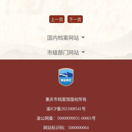
作机制，推动党的意识、党员
现了凝心聚力、昂扬向上的精
意识具象化。六是深化“清廉型
神风貌。拔河比赛是运动会的
档案馆”建设，在涵养清风正气
重头戏，六个联合代表队参
上一页
下一页
上出实招。持续迭代“重庆清廉
赛。“加油！加油！”的呼喊声
文化建设最佳案例”做法，持续
点燃了整个赛场的气氛。运动
巩固作风教育成果，常态长效
员们在比赛中团结协作、奋勇
国内档案网站
抓好纪律教育，从严从细抓好
争先，现场气氛热烈、欢声不
监督管理，让崇廉尚实、担当
断，展示了档案馆干部职工团
实干在市档案馆蔚然成风。七
市级部门网站
结进取、顽强拼搏的精神风
是拧紧责任链条，在聚焦主责
貌。经过多轮激烈角逐，最终
主业上抓落实。对照市直机关
保管处利用处联合代表队凭借
“三级七岗”等要求，坚持具体
默契的配合和顽强的毅力拔得
明责、常态督责、刚性考责，
头筹。队员们赛后纷纷表示，
推动主体责任和监督责任同向
拔河比赛不仅是体力的比拼，
发力、形成合力。会上，11个
更是团队协作精神的体现，让
党支部书记围绕“上年度问题整
大家深刻体会到“拧成一股绳”
改落实情况”“2025年主要做法
重庆市档案馆版权所有
的力量。迎面接力赛同样精彩
及成效”“存在问题及原因分析”
纷呈。队员们配合默契、你追
渝ICP备2021008541号
以及“2026年目标措施”四个方
我赶，将速度与激情展现得淋
面逐一现场述职。市档案馆领
漓尽致。最终，保护处信息处
渝公网备：
50000099031-00001号
导班子成员、二级巡视员，全
联合代表队以绝对优势夺得冠
体党员干部参加会议并现场评
网站标识码：
5000000064
军。接力赛不仅考验个人速