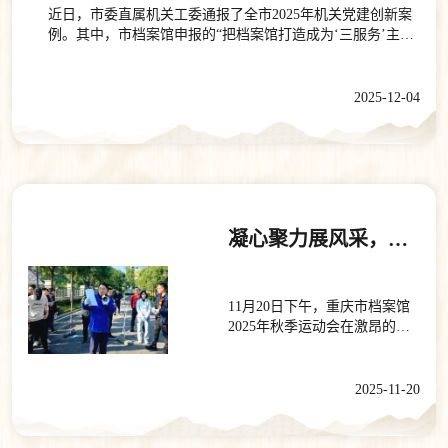
学习贯彻习近平总书记关于党
案馆高质量发展出谋划策，努
近日，市委直属机关工委通报了全市2025年机关党建创新案
于学、内化于心、转化于行，
的建设的重要思想，认真落实
力推动档案事业再上新台
例。其中，市档案馆申报的“把档案馆打造成为‘三服务’主战
切实把学习成果转化为推动档
市委工作部署，紧紧围绕中
阶。 供稿：市档案馆组织人事
场”获评2025年重庆市机关党建创新案例。近年来，市档案馆
案事业创新发展的实际成效。
心、服务大局，牢牢把握政治
处作者：黄海
坚持以习近平新时代中国特色社会主义思想为指导，一体学
三是深化“服务型档案馆”建
机关定位，持续深化“渝档向党
习贯彻习近平总书记关于机关党建的重要讲话重要指示精
2025-12-04
设，在践行初心宗旨上见行
·档建先锋”党建品牌引领作
神、视察重庆重要讲话重要指示精神以及对档案工作的重要
动。聚焦“中国式现代化，民生
用，以标准化规范化建设为抓
指示批示精神，认真落实市委关于加快打造新时代市域党建
为大”，推动党员干部在服务基
手推动党支部建设全面进步、
新高地工作要求，紧扣机关党建围绕中心、建设队伍、服务
层治理、服务企业发展、服务
全面过硬，积极争创“红岩先锋
群众核心任务，靶向破解党建与业务“两张皮”顽瘴痼疾，以
广大群众中当先锋，让档案资
·四强支部”，全力打造“六型”档
高质量党建推动档案事业高质量发展。下一步，市档案馆将
源更多转化为“惠民便企实
案馆，着力形成更多党建标志
深学笃用习近平新时代中国特色社会主义思想，深入贯彻党
据”。四是深化“效能型档案馆”
性成果，为加快建设‌新时代市
的二十大和二十届二中、三中、四中全会精神，全面落实市
凝心聚力展风采，团结奋进谱新篇——重庆市档案馆举办2025年秋季运动会
建设，在服务中心大局上求实
域党建新高地、奋力开创现代
委六届历次全会部署，按照市委主要领导对市档案馆工作的
效。发挥档案工作“存史资政育
化新重庆建设新局面贡献更多
指示要求，以聚力打造“渝档向党·档建先锋”机关党建品牌为
人”重要作用，健全完善党建业
档案力量。 供稿：市档案馆组
牵引，以持续深化“八个档案”建设为抓手，以迭代升级“七个
务一体化评价体系，加快打造
织人事处作者：黄海
11月20日下午，重庆市档案馆
体系”建设为路径，以全面打造“六型”档案馆为依托，进一步
具有全国影响力、重庆档案辨
2025年秋季运动会在激昂的加
突出改革创新工作导向，积极探索有利于破解机关党建难题
识度的标志性成果。五是深化
油声中拉开帷幕。本次运动会
的新途径新办法，为加快建设新时代市域党建新高地、奋力
“堡垒型档案馆”建设，在夯实
以“凝心聚力展风采，团结奋进
谱写中国式现代化重庆篇章贡献档案力量。 供稿：市档案馆
组织阵地上强功能。扎实做好
谱新篇”为主题，设置了拔河比
2025-11-20
组织人事处作者：肖罗怡
基础党务工作，一体推进“四强
赛、迎面接力赛等集体项目，
支部”“六好党员”培育，着力完
全馆工会会员积极参与，在运
善党建带群建、群建促党建工
动中释放活力、增进团结，展