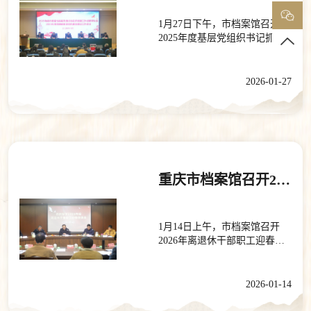
1月27日下午，市档案馆召开
2025年度基层党组织书记抓党
建工作述职评议会、2026年党
的建设暨党风廉政建设工作
会。市档案馆馆长、机关党委
2026-01-27
书记李小平出席会议并讲话，
市档案馆副馆长、机关党委副
书记欧阳文主持会议。会议指
出，2025年以来，市档案馆深
入学习贯彻习近平总书记关于
党的建设的重要思想，认真落
实新时代党的建设总要求和新
重庆市档案馆召开2026年离退休干部职工迎春座谈会
时代党的组织路线，充分发挥
党建统领优势，扎实开展深入
贯彻中央八项规定精神学习教
1月14日上午，市档案馆召开
育，推动政治建设铸魂有力、
2026年离退休干部职工迎春座
品牌建设出新出彩、服务大局
谈会。馆领导班子成员、二级
见行见效，各项工作成绩得到
巡视员和离退休干部职工共聚
国家档案局、市委办公厅充分
一堂，畅叙情谊，共话发展，
2026-01-14
肯定。会议强调，2026年是中
喜迎新春。座谈会上，馆长李
国共产党成立105周年，是“十
小平传达了近期市委领导对市