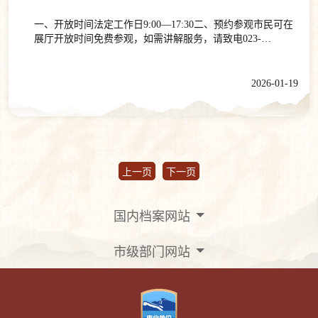
一、开放时间法定工作日9:00—17:30二、预约参观市民可在
展厅开放时间免费参观，如需讲解服务，请致电023-
63897499、023-63897646咨询、预约。三、乘车路线重庆市
档案馆位于两江新区同茂大道420号，毗邻重庆中央公园。轨
道交通5号、10号线中央公园西站3号口出站；公交696、
2026-01-19
679、685路中央公园西下车。目前，重庆市档案馆在展展览
有：《重庆记忆——近代以来的重庆发展变迁》《民族脊
梁 巴渝丰碑——中国共产党重庆革命史（1921—1949）》
《档案见证伟大抗战精神——重庆市纪念中国人民抗日战争
暨世界反法西斯战争胜利80周年展》。展览名称：《重庆记
忆——近代以来的重庆发展变迁》《重庆记忆——近代以来
上一页
下一页
的重庆发展变迁》位于市档案馆一楼主展厅，面积2100平方
米，展览分“凤凰涅槃”“夔门渐开”“烽火岁月”“探索前行”“潮
涌两江”“直辖新篇”“迈步新时代”七个部分，共展出490余份
国内档案网站
珍贵档案、1300余张新老照片及部分影像资料，真实再现了
重庆自1891年开埠到2024年130余年间的发展变迁历程。展览
市级部门网站
名称：《民族脊梁 巴渝丰碑——中国共产党重庆革命史
（1921—1949）》《巴渝丰碑——中国共产党重庆革命史
（1921—1949）》位于市档案馆一楼左侧展厅，面积约850平
方米。展览内容由重庆市档案馆和中共重庆市委党史研究室
联合打造，分“巴山渝水 革命洪流”“血雨腥风 屡仆屡起”“雾