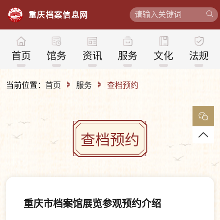
重
庆
档
案
信
息
网
首页
馆务
资讯
服务
文化
法规
当前位置：
首页
服务
查档预约
查档预约
重庆市档案馆展览参观预约介绍