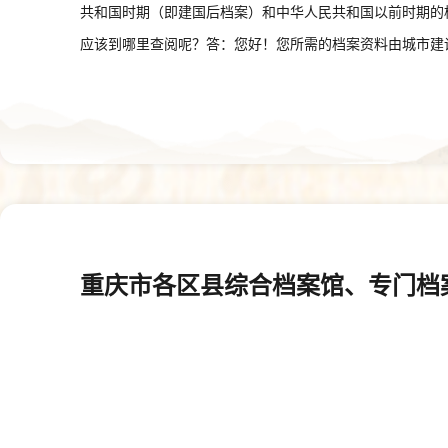
共和国时期（即建国后档案）和中华人民共和国以前时期的
应该到哪里查阅呢？答：您好！您所需的档案资料由城市建
料由规划和自然资源档案馆保存，请到重庆市规划和自然资
公安机关保存，请到户籍地派出所或者重庆市公安局档案馆
判决书、裁定书等裁判文书的人民法院或中国裁判文书网查
案部门查阅。7.我是高校毕业生，如何找到自己的人事档
专毕业生就业指导中心。8.我如何找到自己的人事档案存
可以登陆“渝快办”中的“档案一件事”或登陆“重庆市人力资
理的婚姻登记信息，可以在重庆市内任何一家综合档案馆申
重庆市各区县综合档案馆、专门档
山东省、河南省、安徽省、四川省、福建省、贵州省、广东
上海市浦东新区等省市区档案馆签署了《民生档案跨馆利用
您的婚姻登记、招录、调令等民生档案。