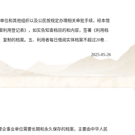
单位和其他组织以及公民按规定办理相关审批手续，经本馆
案利用登记表》，如实告知查档目的和内容，签署《利用档
、复制的档案。五、利用者每日借阅实体档案不超过20卷。
档案查阅大厅。六、已数字化、复印、缩微、翻拍等复制处
2025-05-26
、为确保档案安全，请将携带的手机、包、手袋等物品放入
得带入档案查阅大厅。九、请自觉维护档案查阅环境的安静
供延时服务，为因特殊紧急情况需节假日查阅档案的利用者
用本馆馆藏档案。网上查档可通过全国档案查询利用服务平台
、023－63897675。十二、本馆免费提供档案利用服务，同时免费提供笔、
重庆市渝北区同茂大道420号 401120微信公众号：重庆档
要企事业单位需要长期和永久保存的档案，主要由中华人民