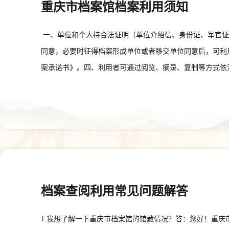
重庆市档案馆档案利用须知
一、单位和个人持合法证明（单位介绍信、身份证、军官证
同意，必要时征得档案形成单位或者移交单位同意后，可利
案承诺书》。四、利用者可通过阅览、摘录、复制等方式依
利用过程中，应当爱护档案，不得勾抹、涂改、剪裁、损毁
理的档案，使用复制件代替原件提供利用。七、利用者若需
存包柜，自备饮料、水杯等集中存放在水杯放置处。照相机
整洁，爱护公共设施设备，严禁喧哗、吸烟、进食、乱丢纸
提供预约查档服务，节假日查档请提前2个工作日预约。十
或重庆档案信息网查阅。网址为：https://cxly.saac.gov.cn
纸、老花镜等用品。十三、本馆设有意见箱，欢迎您提出宝贵的意
档案查阅利用常见问题解答
案
1.我想了解一下重庆市档案馆的馆藏情况？答：您好！重