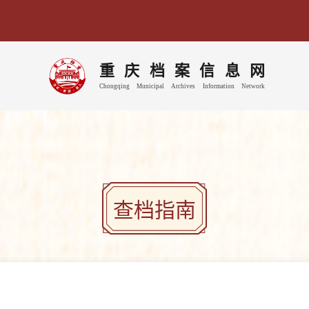
重
庆
档
案
信
息
网
Chongqing
Municipal
Archives
Information
Network
查档指南