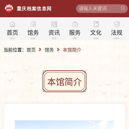
重
庆
档
案
信
息
网
首页
馆务
资讯
服务
文化
法规
当前位置：
首页
馆务
本馆简介
本馆简介