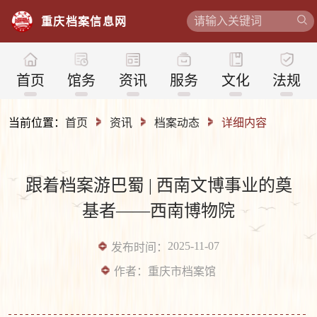
重
庆
档
案
信
息
网
首页
馆务
资讯
服务
文化
法规
当前位置：
首页
资讯
档案动态
详细内容
跟着档案游巴蜀 | 西南文博事业的奠
基者——西南博物院
2025-11-07
发布时间：
作者：
重庆市档案馆