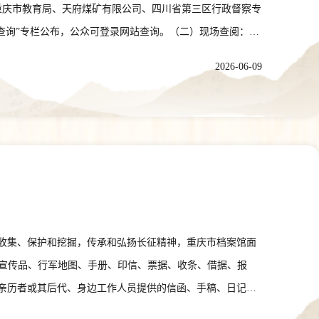
用品等老物件。记录家庭生活、街巷风貌、邻里相处、校园
重庆市教育局、天府煤矿有限公司、四川省第三区行政督察专
片等。个人日记、家书、回忆录、读书笔记、家庭账本、明
开放档案查询”专栏公布，公众可登录网站查询。（二）现场查阅：自
类。反映重庆教育事业、医疗卫生、体育事业、文艺创作、
项查阅利用档案须遵守国家相关法律法规及本馆查阅利用规
2026-06-09
品、获奖证书、演出剧照、活动影像；本土文艺作品、地方
贫攻坚、乡村振兴、抢险救灾、文明创建、志愿服务等标志
级、省部级及市级表彰的证书、奖牌、奖杯、奖章、先进事
、书信、声像、口述史料等。其他特色史料。与重庆直辖发
、纪念摆件、文创产品，以及其他具有历史价值、纪念意
原则，采用无偿捐赠、寄存代管、仿真复制等多种方式开
择优入展入册入镜相关展览、画册、视频栏目及文化衍生
发等多种优先权利。所有提交史料、实物须权属清晰、来源
料收集、保护和挖掘，传承和弘扬长征精神，重庆市档案馆面
保留原始状态，不得篡改、合成；翻拍、复制件需注明原件
、宣传品、行军地图、手册、印信、票据、收条、借据、报
点、人物信息、事件背景、物品来历、提供者姓名、联系电
亲历者或其后代、身边工作人员提供的信函、手稿、日记、
线上提交（电子资料、图文介绍）（1）方式一：扫描海报
、旗帜、印章、证件、票证、钱币、粮票等；与长征相关的