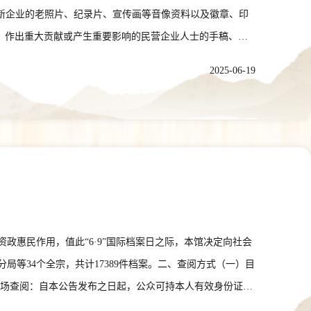
特新企业的老照片、纪录片、宣传画等音像资料以及徽章、印
，作出重大贡献或产生重要影响的民营企业人士的手稿、题
重庆市档案馆捐赠，重庆市档案馆向其颁发捐赠证书。2.复
2025-06-19
佳可能导致珍贵档案资料损毁和不安全的，经双方协商，可
、说明事项1.档案资料所有权人应保证档案资料真实、准
享有优先权，并可对其档案资料中不宜向社会开放的部分提
展览、拍摄专题片、编印史料汇编等方式对征集档案资料进行开
：023-63897484，15922777277电子邮箱：
惠民作用，值此“6·9”国际档案日之际，本馆决定向社会
等34个全宗，共计17389件档案。二、查阅方式（一）目
。（二）现场查阅：自本公告发布之日起，公众可持本人有效身份证件
家相关法律法规及本馆查阅利用规定。特此公告