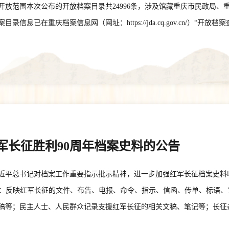
井生活类。不同年代市民使用的家电、家具、服饰、学习用具、娱乐
放范围本次公布的开放档案目录共24996条，涉及馆藏重庆市民政局、
时光、节庆习俗、休闲娱乐的老照片、胶片、录像带、录音带、老唱
息已在重庆档案信息网（网址：https://jda.cq.gov.cn/）“
信片、贺卡等承载家庭变迁与时代记忆的资料。文化教育与人文非遗
市档案馆（地址：重庆市渝北区同茂大道420号）申请查阅。三、注意事
非遗传承、民俗文化发展的文字资料、演出道具、书画作品、手工艺
9日
刊物、校园校刊、社团资料等。典型事件与荣誉风采类。记录重庆脱
性事件的文字、声像、工作实物；全市各行各业集体、个人获得国家
迹材料；直辖以来涌现的模范人物、行业先锋、本土名人的相关手稿
展、城市记忆、人文故事相关的口述史料、专题研究文章、手绘作品
义、馆藏价值的档案资料与实物。本次征集坚持自愿参与、公益为主
军长征胜利90周年档案史料的公告
展，征集资料将入藏国家一级档案馆——重庆市档案馆永远保存，并
品。捐赠者除获颁证书外，还依法享受查询利用、仿真复制、参观开
实习近平总书记对档案工作重要指示批示精神，进一步加强红军长征档案史
合法、内容真实，无版权纠纷、物权纠纷。照片、音视频资料原则上
献类：反映红军长征的文件、布告、电报、命令、指示、信函、传单、标语
出处与形成时间。提交资料请附带文字说明，标注形成时间、拍摄地
稿等；民主人士、人民群众记录支援红军长征的相关文稿、笔记等；长征
话等基础信息，便于档案整理与展陈解读。 提交渠道与联系方式一、
长征期间使用过的武器、装备、医疗器械、通信器材、行军装具、生活用具