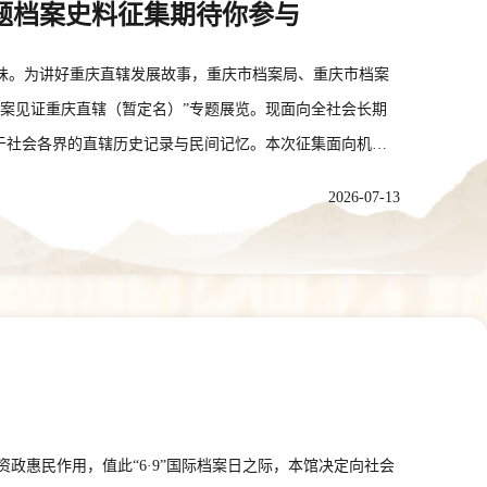
专题档案史料征集期待你参与
回味。为讲好重庆直辖发展故事，重庆市档案局、重庆市档案
案见证重庆直辖（暂定名）”专题展览。现面向全社会长期
于社会各界的直辖历史记录与民间记忆。本次征集面向机关
庆直辖以来的发展历程、城市变迁、民生百态、人文风貌的
2026-07-13
庆直辖设立、历年重要庆典、重大会议、外事交流、重大政
会议记录、邀请函、纪念品、证件、徽章、宣传册、标语、
过程的各类文字、声像、汇报材料等。城市建设与重大工程
路网建设、水利工程、生态治理、市政设施升级等场景的规
、跨江大桥、机场港口、产业园区等重大项目建设、投用、
类。展现重庆工业、农业、商贸、金融、物流、文旅、数字
票据、合同文书；老厂区、老字号、特色市场、专业商圈的
经济、外资企业落地发展的相关史料与实物。社会民生与市
惠民作用，值此“6·9”国际档案日之际，本馆决定向社会