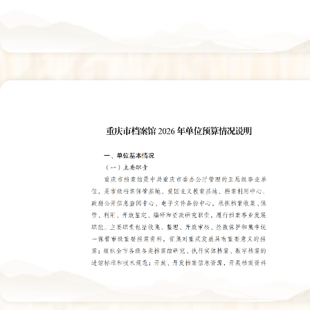
奖章、勋章、奖状、证书、徽章、纪念章、臂章等实物；重
音、录像资料；长征亲历者、见证者或其亲属的口述音视频
其他能够反映红军长征历史、具有保存价值和历史意义的档案
赠意愿的，经本人同意可采取仿真复制的方式征集。3.代存
征购。所有人愿意出售的，经专家鉴定、双方协商，重庆市
合法权益。2.音像资料应附简要文字说明，包括事由、时间
为馆藏后，将永久保存于重庆市档案馆，捐赠者对其档案资
变，重庆市档案馆可进行复制、利用。5. 重庆市档案馆
四、联系方式热忱欢迎社会各界及有关个人来馆、来电或来函联系。联系
联系地址：重庆市两江新区同茂大道420号 重庆市档案馆2026