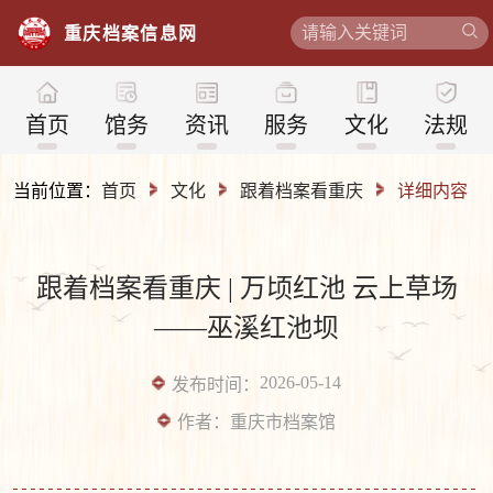
重
庆
档
案
信
息
网
首页
馆务
资讯
服务
文化
法规
当前位置：
首页
文化
跟着档案看重庆
详细内容
跟着档案看重庆 | 万顷红池 云上草场
——巫溪红池坝
2026-05-14
发布时间：
作者：
重庆市档案馆