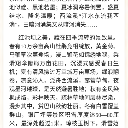
池似靛、黑池若墨；夏冰洞寒暑倒置，盛夏
结冰、隆冬温暖；西流溪“江水东流我西
淌”，由暗河涌集又从暗河消失……
红池坝之美，藏在四季流转的景致里。
春有10万余亩高山杜鹃竞相绽放，黄金菊、
马鞭草次第登场，漫山繁花如锦绣地毯，乘
滑翔伞俯瞰万亩花田，沉浸式感受春日生
机；夏有清风拂过万幸城万亩草场，绿浪翻
卷，凉意沁人，泛舟西流溪，露营草甸，夜
观星河璀璨，是天然避暑胜地；秋有金风染
枫成焰，彩林映天，疏林草地间层林尽染，
漫步其中，赏巴山秋韵壮丽；冬有白雪覆盖
群山，银厂坪等景区积雪厚度达50—80厘
米，最深处超过1米，琼枝玉树下，滑雪嬉