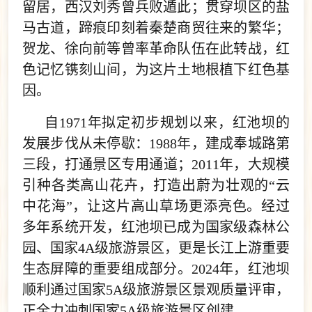
留居，西汉刘秀曾兵败遁此；贯穿坝区的盐
马古道，蹄痕印刻着秦楚商贸往来的繁华；
贺龙、徐向前等曾率革命队伍在此转战，红
色记忆镌刻山间，为这片土地根植下红色基
因。
自1971年拟定初步规划以来，红池坝的
发展步伐从未停歇：1988年，建成奉城路第
三段，打通景区专用通道；2011年，大规模
引种各类高山花卉，打造出蔚为壮观的“云
中花海”，让这片高山草场更添亮色。经过
多年系统开发，红池坝已成为国家级森林公
园、国家4A级旅游景区，更是长江上游重要
生态屏障的重要组成部分。2024年，红池坝
顺利通过国家5A级旅游景区景观质量评审，
正全力冲刺国家5A级旅游景区创建。