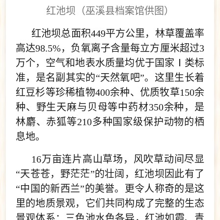
红池坝（巫溪县档案馆供图）
红池坝总面积449平方公里，林草覆盖率
高达98.5%，负氧离子含量每立方厘米超过3
万个，空气和地表水质量均优于国家Ⅰ类标
准，是名副其实的“天然氧吧”。这里生长着
红豆杉等珍稀植物400余种、优质牧草150余
种、野生天麻与贝母等中药材350余种，是
林麝、赤狐等210多种国家级保护动物的栖
息地。
16万亩连片高山草场，风吹草动间尽显
“天苍苍，野茫茫”的壮阔，红池坝因此有了
“中国的新西兰”的美誉。更令人称奇的是这
里的地质景观，它们共同构成了完整的生态
景观体系：三色池水色各异，红池如霞、青