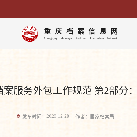
重
庆
档
案
信
息
网
Chongqing
Municipal
Archives
Information
Network
2020 档案服务外包工作规范 第2
2020-12-28
发布时间：
作者：国家档案局