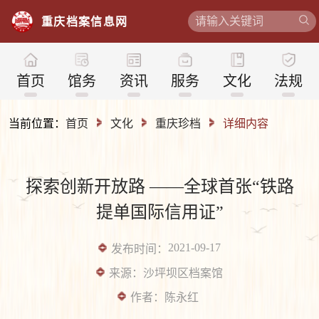
重
庆
档
案
信
息
网
首页
馆务
资讯
服务
文化
法规
当前位置：
首页
文化
重庆珍档
详细内容
探索创新开放路 ——全球首张“铁路
提单国际信用证”
2021-09-17
发布时间：
来源：
沙坪坝区档案馆
作者：
陈永红