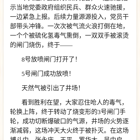
示当地党委政府组织民兵、群众火速驰援，
一边紧急上报。后续力量源源投入，党员干
部带头冲锋。一次次被气流火浪打倒在地，
一个个被硫化氢毒气熏倒，一双双手被滚烫
的闸门烧伤，终于——
8号放喷闸门打开了！
5号闸门成功放喷！
天然气被引出了井场！
看到胜利在望，大家忍住呛人的毒气，
轮换上阵，终于转动了烧变形的3号闸门手
轮，成功切断爆破口的气源，井场的火势逐
渐减弱，这场冲天大火终于被扑灭。在这场