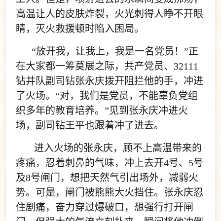
高温让人的皮肤炸裂，火光刺得人睁不开眼
睛，灭火救援顿时陷入困局。
“放开我，让我上，我是一名党员！”正
在大家都一筹莫展之际，共产党员、32111
钻井队副司钻张永庆拨开阻拦他的手，冲进
了火场。“对，我们是党员，不能辜负党组
织多年的教育培养。”见到张永庆冲进火
场，副司钻王平也跟着冲了进去。
进入火场的张永庆，顾不上高温带来的
疼痛，忍着刺鼻的气味，冲上去开4号、5号
及8号闸门，想把天然气引出场外，减弱火
势。可是，闸门被熊熊大火挡住。张永庆忍
住剧痛，奋力穿过爆破口，想强行打开闸