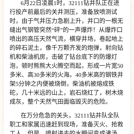
6月22日凌晨1时，32111钻井队正在进
行投产前最后的关井测压，准备放喷测试
时，由于气井压力急剧上升，井口的一根无
缝出气钢管突然“砰”的一声爆炸！从爆炸口
喷出的高压天然气流，横穿井场，卷起地上
的碎石泥土，像千万颗齐发的炮弹，射向钻
机和柴油机房，击破了钻台底下的防爆灯
泡，顿时熊熊大火腾空而起，形成一片宽50
多米、高30多米的火海。40多米高的钢铁井
架5分钟之内便被烧倒，柴油机被熔成铁
砣，几十米远的山上，岩石烧红了，树木烧
成灰，整个天然气田面临毁灭的危险。
在万分危急的关头，32111钻井队全队
职工和家属迅速赶到现场，准备灭火、抢救
工人。但是，喷射进去的水瞬间变成沸汤，