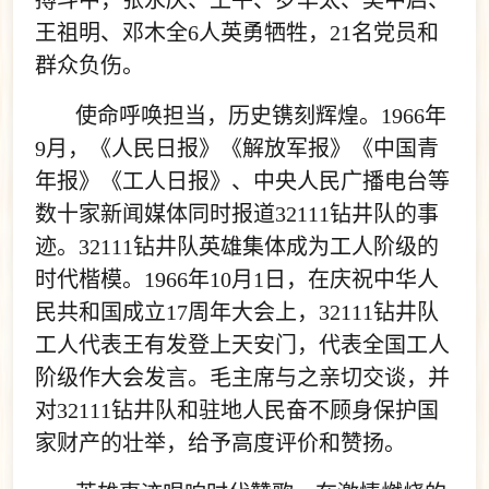
搏斗中，张永庆、王平、罗华太、吴中启、
王祖明、邓木全6人英勇牺牲，21名党员和
群众负伤。
使命呼唤担当，历史镌刻辉煌。1966年
9月，《人民日报》《解放军报》《中国青
年报》《工人日报》、中央人民广播电台等
数十家新闻媒体同时报道32111钻井队的事
迹。32111钻井队英雄集体成为工人阶级的
时代楷模。1966年10月1日，在庆祝中华人
民共和国成立17周年大会上，32111钻井队
工人代表王有发登上天安门，代表全国工人
阶级作大会发言。毛主席与之亲切交谈，并
对32111钻井队和驻地人民奋不顾身保护国
家财产的壮举，给予高度评价和赞扬。