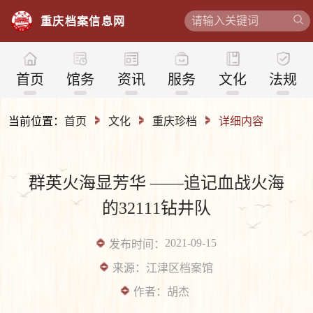
重
庆
档
案
信
息
网
首页
馆务
资讯
服务
文化
法规
当前位置：
首页
文化
重庆珍档
详细内容
群英火海显芳华 ——追记血战火海
的32111钻井队
2021-09-15
发布时间：
来源：
江津区档案馆
作者：
胡杰