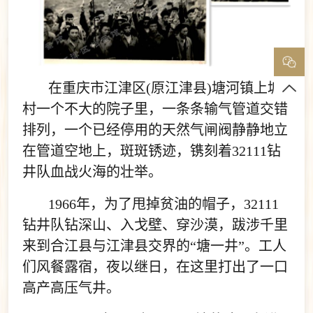
在重庆市江津区(原江津县)塘河镇上塘
村一个不大的院子里，一条条输气管道交错
排列，一个已经停用的天然气闸阀静静地立
在管道空地上，斑斑锈迹，镌刻着32111钻
井队血战火海的壮举。
1966年，为了甩掉贫油的帽子，32111
钻井队钻深山、入戈壁、穿沙漠，跋涉千里
来到合江县与江津县交界的“塘一井”。工人
们风餐露宿，夜以继日，在这里打出了一口
高产高压气井。