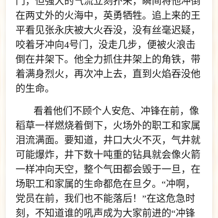
门，但强大的气流立刻扑来，瞬间将他冲倒
在两丈外的火海中，英勇牺牲。追上来的王
平看见张永庆被大火吞没，没有丝毫迟疑，
咬着牙冲向4号门，没走几步，便被火浪击
倒在井架下。他全力抓住井架上的角铁，带
着满身烈火，再次冲上去，直到火焰吞没他
的生命。
看着他们不顾个人安危、冲锋在前，像
稻草一样燃烧着倒下，火场外的职工和家属
泪流满面。要知道，井口大火不灭，气井就
可能爆炸，井下数十吨重的钻具就会像火箭
一样冲向天空，整个气田都会毁于一旦，在
场职工和家属的生命都危在旦夕。“冲啊，
党员在前，我们也不能落后！”在这危急时
刻，不知道谁的吼声成为大家前进的“冲锋